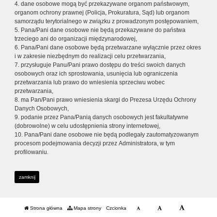
4. dane osobowe mogą być przekazywane organom państwowym,
organom ochrony prawnej (Policja, Prokuratura, Sąd) lub organom
samorządu terytorialnego w związku z prowadzonym postępowaniem,
5. Pana/Pani dane osobowe nie będą przekazywane do państwa
trzeciego ani do organizacji międzynarodowej,
6. Pana/Pani dane osobowe będą przetwarzane wyłącznie przez okres
i w zakresie niezbędnym do realizacji celu przetwarzania,
7. przysługuje Panu/Pani prawo dostępu do treści swoich danych
osobowych oraz ich sprostowania, usunięcia lub ograniczenia
przetwarzania lub prawo do wniesienia sprzeciwu wobec
przetwarzania,
8. ma Pan/Pani prawo wniesienia skargi do Prezesa Urzędu Ochrony
Danych Osobowych,
9. podanie przez Pana/Panią danych osobowych jest fakultatywne
(dobrowolne) w celu udostępnienia strony internetowej,
10. Pana/Pani dane osobowe nie będą podlegały zautomatyzowanym
procesom podejmowania decyzji przez Administratora, w tym
profilowaniu.
zamknij
Strona główna
Mapa strony
Czcionka