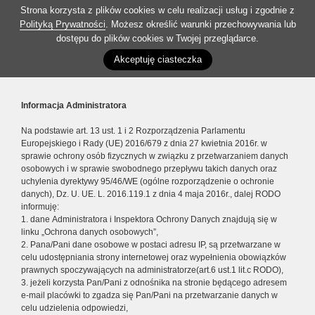
Strona korzysta z plików cookies w celu realizacji usług i zgodnie z
Polityką Prywatności
. Możesz określić warunki przechowywania lub
dostępu do plików cookies w Twojej przeglądarce.
Akceptuję ciasteczka
Informacja Administratora
Na podstawie art. 13 ust. 1 i 2 Rozporządzenia Parlamentu
Europejskiego i Rady (UE) 2016/679 z dnia 27 kwietnia 2016r. w
sprawie ochrony osób fizycznych w związku z przetwarzaniem danych
osobowych i w sprawie swobodnego przepływu takich danych oraz
uchylenia dyrektywy 95/46/WE (ogólne rozporządzenie o ochronie
danych), Dz. U. UE. L. 2016.119.1 z dnia 4 maja 2016r., dalej RODO
informuję:
1. dane Administratora i Inspektora Ochrony Danych znajdują się w
linku „Ochrona danych osobowych”,
2. Pana/Pani dane osobowe w postaci adresu IP, są przetwarzane w
celu udostępniania strony internetowej oraz wypełnienia obowiązków
prawnych spoczywających na administratorze(art.6 ust.1 lit.c RODO),
3. jeżeli korzysta Pan/Pani z odnośnika na stronie będącego adresem
e-mail placówki to zgadza się Pan/Pani na przetwarzanie danych w
celu udzielenia odpowiedzi,