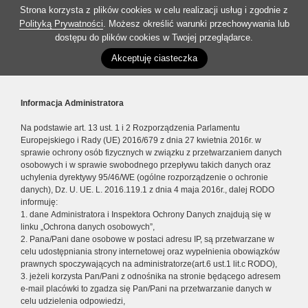
Strona korzysta z plików cookies w celu realizacji usług i zgodnie z
Polityką Prywatności
. Możesz określić warunki przechowywania lub
dostępu do plików cookies w Twojej przeglądarce.
Akceptuję ciasteczka
Informacja Administratora
Na podstawie art. 13 ust. 1 i 2 Rozporządzenia Parlamentu
Europejskiego i Rady (UE) 2016/679 z dnia 27 kwietnia 2016r. w
sprawie ochrony osób fizycznych w związku z przetwarzaniem danych
osobowych i w sprawie swobodnego przepływu takich danych oraz
uchylenia dyrektywy 95/46/WE (ogólne rozporządzenie o ochronie
danych), Dz. U. UE. L. 2016.119.1 z dnia 4 maja 2016r., dalej RODO
informuję:
1. dane Administratora i Inspektora Ochrony Danych znajdują się w
linku „Ochrona danych osobowych”,
2. Pana/Pani dane osobowe w postaci adresu IP, są przetwarzane w
celu udostępniania strony internetowej oraz wypełnienia obowiązków
prawnych spoczywających na administratorze(art.6 ust.1 lit.c RODO),
3. jeżeli korzysta Pan/Pani z odnośnika na stronie będącego adresem
e-mail placówki to zgadza się Pan/Pani na przetwarzanie danych w
celu udzielenia odpowiedzi,