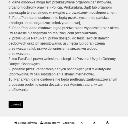
4. dane osobowe mogą być przekazywane organom państwowym,
organom ochrony prawnej (Policja, Prokuratura, Sąd) lub organom
samorządu terytorialnego w związku z prowadzonym postępowaniem,
5. Pana/Pani dane osobowe nie będą przekazywane do państwa
trzeciego ani do organizacji międzynarodowej,
6. Pana/Pani dane osobowe będą przetwarzane wyłącznie przez okres
i w zakresie niezbędnym do realizacji celu przetwarzania,
7. przysługuje Panu/Pani prawo dostępu do treści swoich danych
osobowych oraz ich sprostowania, usunięcia lub ograniczenia
przetwarzania lub prawo do wniesienia sprzeciwu wobec
przetwarzania,
8. ma Pan/Pani prawo wniesienia skargi do Prezesa Urzędu Ochrony
Danych Osobowych,
9. podanie przez Pana/Panią danych osobowych jest fakultatywne
(dobrowolne) w celu udostępnienia strony internetowej,
10. Pana/Pani dane osobowe nie będą podlegały zautomatyzowanym
procesom podejmowania decyzji przez Administratora, w tym
profilowaniu.
zamknij
Strona główna
Mapa strony
Czcionka