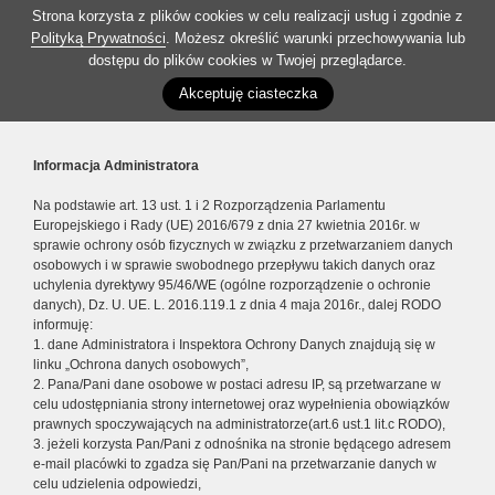
Strona korzysta z plików cookies w celu realizacji usług i zgodnie z
Polityką Prywatności
. Możesz określić warunki przechowywania lub
dostępu do plików cookies w Twojej przeglądarce.
Akceptuję ciasteczka
Informacja Administratora
Na podstawie art. 13 ust. 1 i 2 Rozporządzenia Parlamentu
Europejskiego i Rady (UE) 2016/679 z dnia 27 kwietnia 2016r. w
sprawie ochrony osób fizycznych w związku z przetwarzaniem danych
osobowych i w sprawie swobodnego przepływu takich danych oraz
uchylenia dyrektywy 95/46/WE (ogólne rozporządzenie o ochronie
danych), Dz. U. UE. L. 2016.119.1 z dnia 4 maja 2016r., dalej RODO
informuję:
1. dane Administratora i Inspektora Ochrony Danych znajdują się w
linku „Ochrona danych osobowych”,
2. Pana/Pani dane osobowe w postaci adresu IP, są przetwarzane w
celu udostępniania strony internetowej oraz wypełnienia obowiązków
prawnych spoczywających na administratorze(art.6 ust.1 lit.c RODO),
3. jeżeli korzysta Pan/Pani z odnośnika na stronie będącego adresem
e-mail placówki to zgadza się Pan/Pani na przetwarzanie danych w
celu udzielenia odpowiedzi,