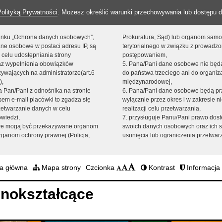
Polityką Prywatności
. Możesz określić warunki przechowywania lub dostępu d
 linku „Ochrona danych osobowych”,
Prokuratura, Sąd) lub organom sam
ne osobowe w postaci adresu IP, są
terytorialnego w związku z prowadz
 celu udostępniania strony
postępowaniem,
raz wypełnienia obowiązków
5. Pana/Pani dane osobowe nie bę
ywających na administratorze(art.6
do państwa trzeciego ani do organiza
),
międzynarodowej,
sta Pan/Pani z odnośnika na stronie
6. Pana/Pani dane osobowe będą pr
em e-mail placówki to zgadza się
wyłącznie przez okres i w zakresie 
zetwarzanie danych w celu
realizacji celu przetwarzania,
owiedzi,
7. przysługuje Panu/Pani prawo dost
we mogą być przekazywane organom
swoich danych osobowych oraz ich s
ganom ochrony prawnej (Policja,
usunięcia lub ograniczenia przetwar
a główna
Mapa strony
Czcionka
Kontrast
Informacja 
nokształcące