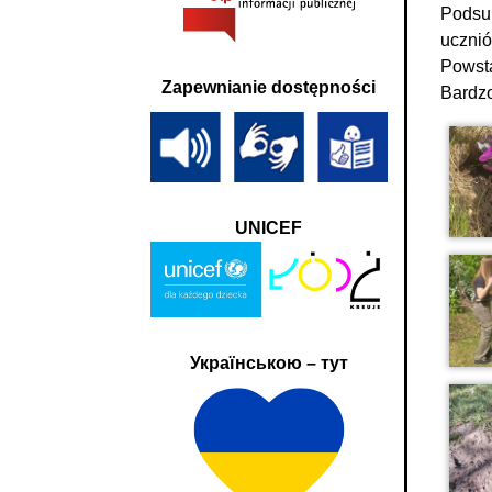
Podsum
ucznió
Powsta
Zapewnianie dostępności
Bardzo
UNICEF
Українською – тут