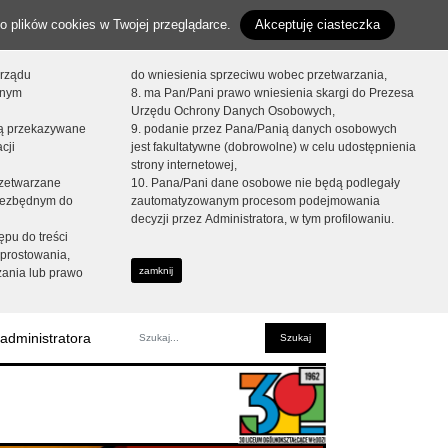
o plików cookies w Twojej przeglądarce.
Akceptuję ciasteczka
orządu
do wniesienia sprzeciwu wobec przetwarzania,
onym
8. ma Pan/Pani prawo wniesienia skargi do Prezesa
Urzędu Ochrony Danych Osobowych,
dą przekazywane
9. podanie przez Pana/Panią danych osobowych
cji
jest fakultatywne (dobrowolne) w celu udostępnienia
strony internetowej,
zetwarzane
10. Pana/Pani dane osobowe nie będą podlegały
niezbędnym do
zautomatyzowanym procesom podejmowania
decyzji przez Administratora, w tym profilowaniu.
ępu do treści
prostowania,
zamknij
zania lub prawo
administratora
Fraza