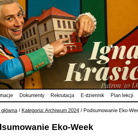
rmacje
Dokumenty
Rekrutacja
E-dziennik
Plan lekcji
a główna
Kategoria: Archiwum 2024
Podsumowanie Eko-We
dsumowanie Eko-Week