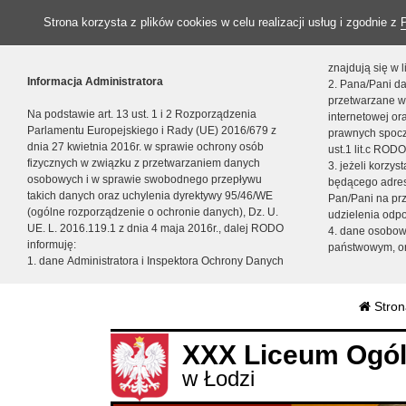
Strona korzysta z plików cookies w celu realizacji usług i zgodnie z
znajdują się w
Informacja Administratora
2. Pana/Pani da
przetwarzane w
Na podstawie art. 13 ust. 1 i 2 Rozporządzenia
internetowej o
Parlamentu Europejskiego i Rady (UE) 2016/679 z
prawnych spocz
dnia 27 kwietnia 2016r. w sprawie ochrony osób
ust.1 lit.c RODO
fizycznych w związku z przetwarzaniem danych
3. jeżeli korzy
osobowych i w sprawie swobodnego przepływu
będącego adres
takich danych oraz uchylenia dyrektywy 95/46/WE
Pan/Pani na pr
(ogólne rozporządzenie o ochronie danych), Dz. U.
udzielenia odp
UE. L. 2016.119.1 z dnia 4 maja 2016r., dalej RODO
4. dane osobo
informuję:
państwowym, or
1. dane Administratora i Inspektora Ochrony Danych
Stron
XXX Liceum Ogól
w Łodzi