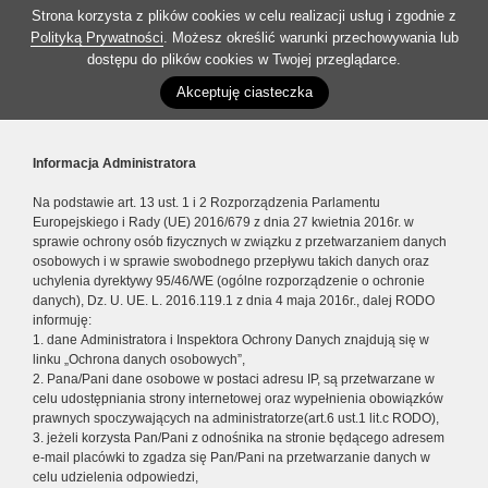
Strona korzysta z plików cookies w celu realizacji usług i zgodnie z
Polityką Prywatności
. Możesz określić warunki przechowywania lub
dostępu do plików cookies w Twojej przeglądarce.
Akceptuję ciasteczka
Informacja Administratora
Na podstawie art. 13 ust. 1 i 2 Rozporządzenia Parlamentu
Europejskiego i Rady (UE) 2016/679 z dnia 27 kwietnia 2016r. w
sprawie ochrony osób fizycznych w związku z przetwarzaniem danych
osobowych i w sprawie swobodnego przepływu takich danych oraz
uchylenia dyrektywy 95/46/WE (ogólne rozporządzenie o ochronie
danych), Dz. U. UE. L. 2016.119.1 z dnia 4 maja 2016r., dalej RODO
informuję:
1. dane Administratora i Inspektora Ochrony Danych znajdują się w
linku „Ochrona danych osobowych”,
2. Pana/Pani dane osobowe w postaci adresu IP, są przetwarzane w
celu udostępniania strony internetowej oraz wypełnienia obowiązków
prawnych spoczywających na administratorze(art.6 ust.1 lit.c RODO),
3. jeżeli korzysta Pan/Pani z odnośnika na stronie będącego adresem
e-mail placówki to zgadza się Pan/Pani na przetwarzanie danych w
celu udzielenia odpowiedzi,