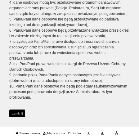
4. dane osobowe mogą być przekazywane organom państwowym,
organom ochrony prawnej (Policja, Prokuratura, Sąd) lub organom
samorządu terytorialnego w związku z prowadzonym postępowaniem,
5. Pana/Pani dane osobowe nie będą przekazywane do państwa
trzeciego ani do organizacji międzynarodowej,
6. Pana/Pani dane osobowe będą przetwarzane wyłącznie przez okres
i w zakresie niezbędnym do realizacji celu przetwarzania,
7. przysługuje Panu/Pani prawo dostępu do treści swoich danych
osobowych oraz ich sprostowania, usunięcia lub ograniczenia
przetwarzania lub prawo do wniesienia sprzeciwu wobec
przetwarzania,
8. ma Pan/Pani prawo wniesienia skargi do Prezesa Urzędu Ochrony
Danych Osobowych,
9. podanie przez Pana/Panią danych osobowych jest fakultatywne
(dobrowolne) w celu udostępnienia strony internetowej,
10. Pana/Pani dane osobowe nie będą podlegały zautomatyzowanym
procesom podejmowania decyzji przez Administratora, w tym
profilowaniu.
zamknij
Strona główna
Mapa strony
Czcionka