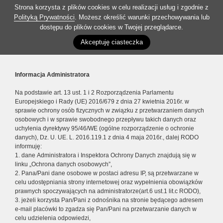
Strona korzysta z plików cookies w celu realizacji usług i zgodnie z
Polityką Prywatności
. Możesz określić warunki przechowywania lub
dostępu do plików cookies w Twojej przeglądarce.
Akceptuję ciasteczka
Informacja Administratora
Na podstawie art. 13 ust. 1 i 2 Rozporządzenia Parlamentu
Europejskiego i Rady (UE) 2016/679 z dnia 27 kwietnia 2016r. w
sprawie ochrony osób fizycznych w związku z przetwarzaniem danych
osobowych i w sprawie swobodnego przepływu takich danych oraz
uchylenia dyrektywy 95/46/WE (ogólne rozporządzenie o ochronie
danych), Dz. U. UE. L. 2016.119.1 z dnia 4 maja 2016r., dalej RODO
informuję:
1. dane Administratora i Inspektora Ochrony Danych znajdują się w
linku „Ochrona danych osobowych”,
2. Pana/Pani dane osobowe w postaci adresu IP, są przetwarzane w
celu udostępniania strony internetowej oraz wypełnienia obowiązków
prawnych spoczywających na administratorze(art.6 ust.1 lit.c RODO),
3. jeżeli korzysta Pan/Pani z odnośnika na stronie będącego adresem
e-mail placówki to zgadza się Pan/Pani na przetwarzanie danych w
celu udzielenia odpowiedzi,