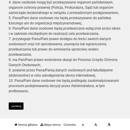
4. dane osobowe mogą być przekazywane organom państwowym,
organom ochrony prawnej (Policja, Prokuratura, Sąd) lub organom
samorządu terytorialnego w związku z prowadzonym postępowaniem,
5. Pana/Pani dane osobowe nie będą przekazywane do państwa
trzeciego ani do organizacji międzynarodowej,
6. Pana/Pani dane osobowe będą przetwarzane wyłącznie przez okres
i w zakresie niezbędnym do realizacji celu przetwarzania,
7. przysługuje Panu/Pani prawo dostępu do treści swoich danych
osobowych oraz ich sprostowania, usunięcia lub ograniczenia
przetwarzania lub prawo do wniesienia sprzeciwu wobec
przetwarzania,
8. ma Pan/Pani prawo wniesienia skargi do Prezesa Urzędu Ochrony
Danych Osobowych,
9. podanie przez Pana/Panią danych osobowych jest fakultatywne
(dobrowolne) w celu udostępnienia strony internetowej,
10. Pana/Pani dane osobowe nie będą podlegały zautomatyzowanym
procesom podejmowania decyzji przez Administratora, w tym
profilowaniu.
zamknij
Strona główna
Mapa strony
Czcionka