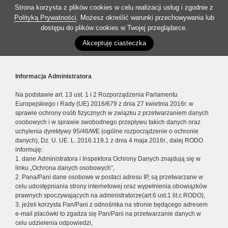
Strona korzysta z plików cookies w celu realizacji usług i zgodnie z
Polityką Prywatności
. Możesz określić warunki przechowywania lub
dostępu do plików cookies w Twojej przeglądarce.
Akceptuję ciasteczka
Informacja Administratora
Na podstawie art. 13 ust. 1 i 2 Rozporządzenia Parlamentu
Europejskiego i Rady (UE) 2016/679 z dnia 27 kwietnia 2016r. w
sprawie ochrony osób fizycznych w związku z przetwarzaniem danych
osobowych i w sprawie swobodnego przepływu takich danych oraz
uchylenia dyrektywy 95/46/WE (ogólne rozporządzenie o ochronie
danych), Dz. U. UE. L. 2016.119.1 z dnia 4 maja 2016r., dalej RODO
informuję:
1. dane Administratora i Inspektora Ochrony Danych znajdują się w
linku „Ochrona danych osobowych”,
2. Pana/Pani dane osobowe w postaci adresu IP, są przetwarzane w
celu udostępniania strony internetowej oraz wypełnienia obowiązków
prawnych spoczywających na administratorze(art.6 ust.1 lit.c RODO),
3. jeżeli korzysta Pan/Pani z odnośnika na stronie będącego adresem
e-mail placówki to zgadza się Pan/Pani na przetwarzanie danych w
celu udzielenia odpowiedzi,