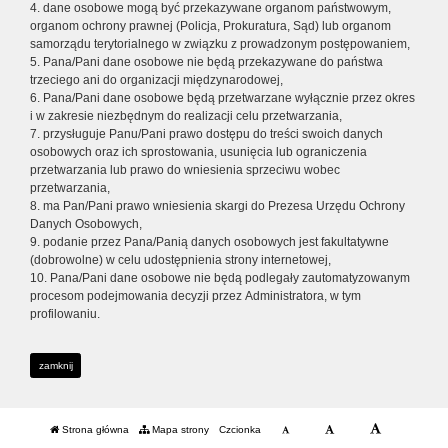
4. dane osobowe mogą być przekazywane organom państwowym,
organom ochrony prawnej (Policja, Prokuratura, Sąd) lub organom
samorządu terytorialnego w związku z prowadzonym postępowaniem,
5. Pana/Pani dane osobowe nie będą przekazywane do państwa
trzeciego ani do organizacji międzynarodowej,
6. Pana/Pani dane osobowe będą przetwarzane wyłącznie przez okres
i w zakresie niezbędnym do realizacji celu przetwarzania,
7. przysługuje Panu/Pani prawo dostępu do treści swoich danych
osobowych oraz ich sprostowania, usunięcia lub ograniczenia
przetwarzania lub prawo do wniesienia sprzeciwu wobec
przetwarzania,
8. ma Pan/Pani prawo wniesienia skargi do Prezesa Urzędu Ochrony
Danych Osobowych,
9. podanie przez Pana/Panią danych osobowych jest fakultatywne
(dobrowolne) w celu udostępnienia strony internetowej,
10. Pana/Pani dane osobowe nie będą podlegały zautomatyzowanym
procesom podejmowania decyzji przez Administratora, w tym
profilowaniu.
zamknij
Strona główna
Mapa strony
Czcionka