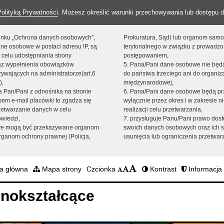
Polityką Prywatności
. Możesz określić warunki przechowywania lub dostępu d
 linku „Ochrona danych osobowych”,
Prokuratura, Sąd) lub organom sam
ne osobowe w postaci adresu IP, są
terytorialnego w związku z prowadz
 celu udostępniania strony
postępowaniem,
raz wypełnienia obowiązków
5. Pana/Pani dane osobowe nie bę
ywających na administratorze(art.6
do państwa trzeciego ani do organiza
),
międzynarodowej,
sta Pan/Pani z odnośnika na stronie
6. Pana/Pani dane osobowe będą pr
em e-mail placówki to zgadza się
wyłącznie przez okres i w zakresie 
zetwarzanie danych w celu
realizacji celu przetwarzania,
owiedzi,
7. przysługuje Panu/Pani prawo dost
we mogą być przekazywane organom
swoich danych osobowych oraz ich s
ganom ochrony prawnej (Policja,
usunięcia lub ograniczenia przetwar
a główna
Mapa strony
Czcionka
Kontrast
Informacja 
nokształcące