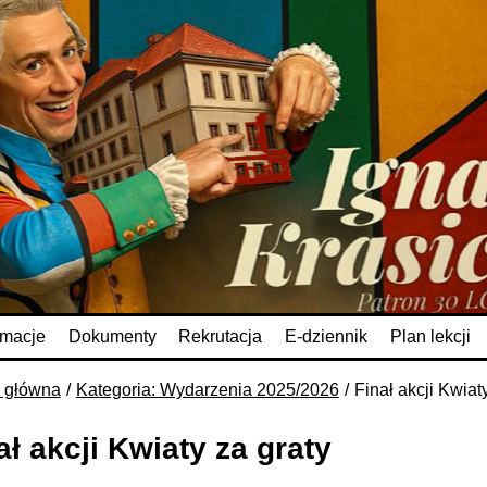
rmacje
Dokumenty
Rekrutacja
E-dziennik
Plan lekcji
a główna
Kategoria: Wydarzenia 2025/2026
Finał akcji Kwiat
ał akcji Kwiaty za graty