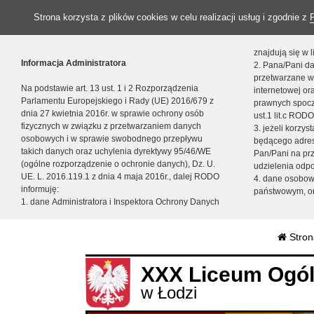
Strona korzysta z plików cookies w celu realizacji usług i zgodnie z
znajdują się w
Informacja Administratora
2. Pana/Pani da
przetwarzane w
Na podstawie art. 13 ust. 1 i 2 Rozporządzenia
internetowej o
Parlamentu Europejskiego i Rady (UE) 2016/679 z
prawnych spocz
dnia 27 kwietnia 2016r. w sprawie ochrony osób
ust.1 lit.c RODO
fizycznych w związku z przetwarzaniem danych
3. jeżeli korzy
osobowych i w sprawie swobodnego przepływu
będącego adres
takich danych oraz uchylenia dyrektywy 95/46/WE
Pan/Pani na pr
(ogólne rozporządzenie o ochronie danych), Dz. U.
udzielenia odp
UE. L. 2016.119.1 z dnia 4 maja 2016r., dalej RODO
4. dane osobo
informuję:
państwowym, or
1. dane Administratora i Inspektora Ochrony Danych
Stron
XXX Liceum Ogól
w Łodzi