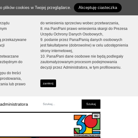
o plików cookies w Twojej przeglądarce.
Akceptuję ciasteczka
orządu
do wniesienia sprzeciwu wobec przetwarzania,
onym
8. ma Pan/Pani prawo wniesienia skargi do Prezesa
Urzędu Ochrony Danych Osobowych,
dą przekazywane
9. podanie przez Pana/Panią danych osobowych
cji
jest fakultatywne (dobrowolne) w celu udostępnienia
strony internetowej,
zetwarzane
10. Pana/Pani dane osobowe nie będą podlegały
niezbędnym do
zautomatyzowanym procesom podejmowania
decyzji przez Administratora, w tym profilowaniu.
ępu do treści
prostowania,
zamknij
zania lub prawo
administratora
Fraza