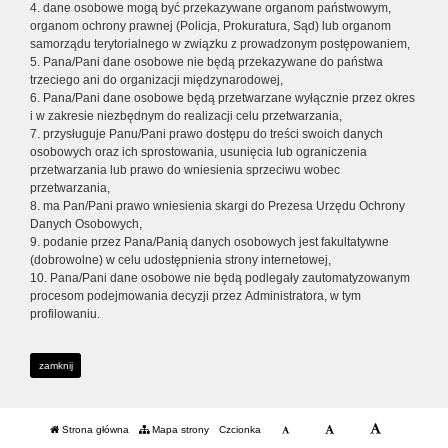
4. dane osobowe mogą być przekazywane organom państwowym,
organom ochrony prawnej (Policja, Prokuratura, Sąd) lub organom
samorządu terytorialnego w związku z prowadzonym postępowaniem,
5. Pana/Pani dane osobowe nie będą przekazywane do państwa
trzeciego ani do organizacji międzynarodowej,
6. Pana/Pani dane osobowe będą przetwarzane wyłącznie przez okres
i w zakresie niezbędnym do realizacji celu przetwarzania,
7. przysługuje Panu/Pani prawo dostępu do treści swoich danych
osobowych oraz ich sprostowania, usunięcia lub ograniczenia
przetwarzania lub prawo do wniesienia sprzeciwu wobec
przetwarzania,
8. ma Pan/Pani prawo wniesienia skargi do Prezesa Urzędu Ochrony
Danych Osobowych,
9. podanie przez Pana/Panią danych osobowych jest fakultatywne
(dobrowolne) w celu udostępnienia strony internetowej,
10. Pana/Pani dane osobowe nie będą podlegały zautomatyzowanym
procesom podejmowania decyzji przez Administratora, w tym
profilowaniu.
zamknij
Strona główna
Mapa strony
Czcionka