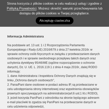
Strona korzysta z plików cookies w celu realizacji usług i zgodnie z
Polityką Prywatności
. Możesz określić warunki przechowywania lub
dostępu do plików cookies w Twojej przeglądarce.
Akceptuję ciasteczka
Informacja Administratora
Na podstawie art. 13 ust. 1 i 2 Rozporządzenia Parlamentu
Europejskiego i Rady (UE) 2016/679 z dnia 27 kwietnia 2016r. w
sprawie ochrony osób fizycznych w związku z przetwarzaniem danych
osobowych i w sprawie swobodnego przepływu takich danych oraz
uchylenia dyrektywy 95/46/WE (ogólne rozporządzenie o ochronie
danych), Dz. U. UE. L. 2016.119.1 z dnia 4 maja 2016r., dalej RODO
informuję:
1. dane Administratora i Inspektora Ochrony Danych znajdują się w
linku „Ochrona danych osobowych”,
2. Pana/Pani dane osobowe w postaci adresu IP, są przetwarzane w
celu udostępniania strony internetowej oraz wypełnienia obowiązków
prawnych spoczywających na administratorze(art.6 ust.1 lit.c RODO),
3. jeżeli korzysta Pan/Pani z odnośnika na stronie będącego adresem
e-mail placówki to zgadza się Pan/Pani na przetwarzanie danych w
celu udzielenia odpowiedzi,