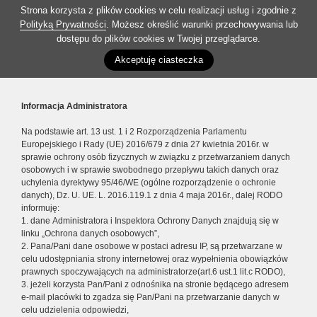
Strona korzysta z plików cookies w celu realizacji usług i zgodnie z
Polityką Prywatności
. Możesz określić warunki przechowywania lub
dostępu do plików cookies w Twojej przeglądarce.
Akceptuję ciasteczka
Informacja Administratora
Na podstawie art. 13 ust. 1 i 2 Rozporządzenia Parlamentu
Europejskiego i Rady (UE) 2016/679 z dnia 27 kwietnia 2016r. w
sprawie ochrony osób fizycznych w związku z przetwarzaniem danych
osobowych i w sprawie swobodnego przepływu takich danych oraz
uchylenia dyrektywy 95/46/WE (ogólne rozporządzenie o ochronie
danych), Dz. U. UE. L. 2016.119.1 z dnia 4 maja 2016r., dalej RODO
informuję:
1. dane Administratora i Inspektora Ochrony Danych znajdują się w
linku „Ochrona danych osobowych”,
2. Pana/Pani dane osobowe w postaci adresu IP, są przetwarzane w
celu udostępniania strony internetowej oraz wypełnienia obowiązków
prawnych spoczywających na administratorze(art.6 ust.1 lit.c RODO),
3. jeżeli korzysta Pan/Pani z odnośnika na stronie będącego adresem
e-mail placówki to zgadza się Pan/Pani na przetwarzanie danych w
celu udzielenia odpowiedzi,