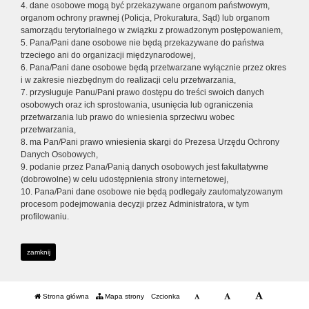
4. dane osobowe mogą być przekazywane organom państwowym,
organom ochrony prawnej (Policja, Prokuratura, Sąd) lub organom
samorządu terytorialnego w związku z prowadzonym postępowaniem,
5. Pana/Pani dane osobowe nie będą przekazywane do państwa
trzeciego ani do organizacji międzynarodowej,
6. Pana/Pani dane osobowe będą przetwarzane wyłącznie przez okres
i w zakresie niezbędnym do realizacji celu przetwarzania,
7. przysługuje Panu/Pani prawo dostępu do treści swoich danych
osobowych oraz ich sprostowania, usunięcia lub ograniczenia
przetwarzania lub prawo do wniesienia sprzeciwu wobec
przetwarzania,
8. ma Pan/Pani prawo wniesienia skargi do Prezesa Urzędu Ochrony
Danych Osobowych,
9. podanie przez Pana/Panią danych osobowych jest fakultatywne
(dobrowolne) w celu udostępnienia strony internetowej,
10. Pana/Pani dane osobowe nie będą podlegały zautomatyzowanym
procesom podejmowania decyzji przez Administratora, w tym
profilowaniu.
zamknij
Strona główna
Mapa strony
Czcionka