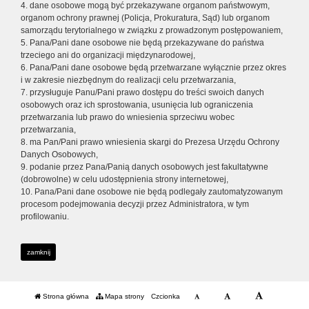
4. dane osobowe mogą być przekazywane organom państwowym,
organom ochrony prawnej (Policja, Prokuratura, Sąd) lub organom
samorządu terytorialnego w związku z prowadzonym postępowaniem,
5. Pana/Pani dane osobowe nie będą przekazywane do państwa
trzeciego ani do organizacji międzynarodowej,
6. Pana/Pani dane osobowe będą przetwarzane wyłącznie przez okres
i w zakresie niezbędnym do realizacji celu przetwarzania,
7. przysługuje Panu/Pani prawo dostępu do treści swoich danych
osobowych oraz ich sprostowania, usunięcia lub ograniczenia
przetwarzania lub prawo do wniesienia sprzeciwu wobec
przetwarzania,
8. ma Pan/Pani prawo wniesienia skargi do Prezesa Urzędu Ochrony
Danych Osobowych,
9. podanie przez Pana/Panią danych osobowych jest fakultatywne
(dobrowolne) w celu udostępnienia strony internetowej,
10. Pana/Pani dane osobowe nie będą podlegały zautomatyzowanym
procesom podejmowania decyzji przez Administratora, w tym
profilowaniu.
zamknij
Strona główna
Mapa strony
Czcionka