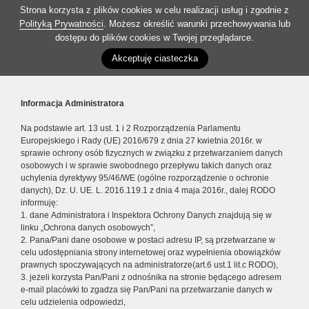
Strona korzysta z plików cookies w celu realizacji usług i zgodnie z
Polityką Prywatności
. Możesz określić warunki przechowywania lub
dostępu do plików cookies w Twojej przeglądarce.
Akceptuję ciasteczka
Informacja Administratora
Na podstawie art. 13 ust. 1 i 2 Rozporządzenia Parlamentu
Europejskiego i Rady (UE) 2016/679 z dnia 27 kwietnia 2016r. w
sprawie ochrony osób fizycznych w związku z przetwarzaniem danych
osobowych i w sprawie swobodnego przepływu takich danych oraz
uchylenia dyrektywy 95/46/WE (ogólne rozporządzenie o ochronie
danych), Dz. U. UE. L. 2016.119.1 z dnia 4 maja 2016r., dalej RODO
informuję:
1. dane Administratora i Inspektora Ochrony Danych znajdują się w
linku „Ochrona danych osobowych”,
2. Pana/Pani dane osobowe w postaci adresu IP, są przetwarzane w
celu udostępniania strony internetowej oraz wypełnienia obowiązków
prawnych spoczywających na administratorze(art.6 ust.1 lit.c RODO),
3. jeżeli korzysta Pan/Pani z odnośnika na stronie będącego adresem
e-mail placówki to zgadza się Pan/Pani na przetwarzanie danych w
celu udzielenia odpowiedzi,