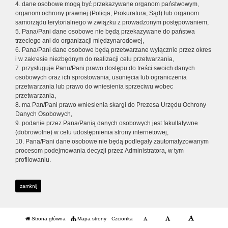
4. dane osobowe mogą być przekazywane organom państwowym,
organom ochrony prawnej (Policja, Prokuratura, Sąd) lub organom
samorządu terytorialnego w związku z prowadzonym postępowaniem,
5. Pana/Pani dane osobowe nie będą przekazywane do państwa
trzeciego ani do organizacji międzynarodowej,
6. Pana/Pani dane osobowe będą przetwarzane wyłącznie przez okres
i w zakresie niezbędnym do realizacji celu przetwarzania,
7. przysługuje Panu/Pani prawo dostępu do treści swoich danych
osobowych oraz ich sprostowania, usunięcia lub ograniczenia
przetwarzania lub prawo do wniesienia sprzeciwu wobec
przetwarzania,
8. ma Pan/Pani prawo wniesienia skargi do Prezesa Urzędu Ochrony
Danych Osobowych,
9. podanie przez Pana/Panią danych osobowych jest fakultatywne
(dobrowolne) w celu udostępnienia strony internetowej,
10. Pana/Pani dane osobowe nie będą podlegały zautomatyzowanym
procesom podejmowania decyzji przez Administratora, w tym
profilowaniu.
zamknij
Strona główna
Mapa strony
Czcionka