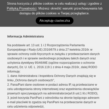
Strona korzysta z plików cookies w celu realizacji usług i zgodnie z
Polityką Prywatności
. Możesz określić warunki przechowywania lub
dostępu do plików cookies w Twojej przeglądarce.
Akceptuję ciasteczka
Informacja Administratora
Na podstawie art. 13 ust. 1 i 2 Rozporządzenia Parlamentu
Europejskiego i Rady (UE) 2016/679 z dnia 27 kwietnia 2016r. w
sprawie ochrony osób fizycznych w związku z przetwarzaniem danych
osobowych i w sprawie swobodnego przepływu takich danych oraz
uchylenia dyrektywy 95/46/WE (ogólne rozporządzenie o ochronie
danych), Dz. U. UE. L. 2016.119.1 z dnia 4 maja 2016r., dalej RODO
informuję:
1. dane Administratora i Inspektora Ochrony Danych znajdują się w
linku „Ochrona danych osobowych”,
2. Pana/Pani dane osobowe w postaci adresu IP, są przetwarzane w
celu udostępniania strony internetowej oraz wypełnienia obowiązków
prawnych spoczywających na administratorze(art.6 ust.1 lit.c RODO),
3. jeżeli korzysta Pan/Pani z odnośnika na stronie będącego adresem
e-mail placówki to zgadza się Pan/Pani na przetwarzanie danych w
celu udzielenia odpowiedzi,