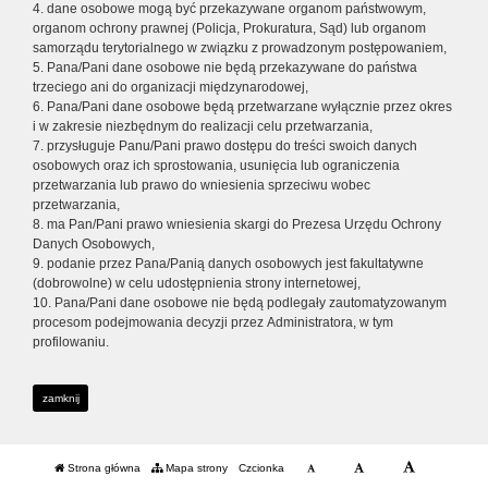
4. dane osobowe mogą być przekazywane organom państwowym,
organom ochrony prawnej (Policja, Prokuratura, Sąd) lub organom
samorządu terytorialnego w związku z prowadzonym postępowaniem,
5. Pana/Pani dane osobowe nie będą przekazywane do państwa
trzeciego ani do organizacji międzynarodowej,
6. Pana/Pani dane osobowe będą przetwarzane wyłącznie przez okres
i w zakresie niezbędnym do realizacji celu przetwarzania,
7. przysługuje Panu/Pani prawo dostępu do treści swoich danych
osobowych oraz ich sprostowania, usunięcia lub ograniczenia
przetwarzania lub prawo do wniesienia sprzeciwu wobec
przetwarzania,
8. ma Pan/Pani prawo wniesienia skargi do Prezesa Urzędu Ochrony
Danych Osobowych,
9. podanie przez Pana/Panią danych osobowych jest fakultatywne
(dobrowolne) w celu udostępnienia strony internetowej,
10. Pana/Pani dane osobowe nie będą podlegały zautomatyzowanym
procesom podejmowania decyzji przez Administratora, w tym
profilowaniu.
zamknij
Strona główna
Mapa strony
Czcionka