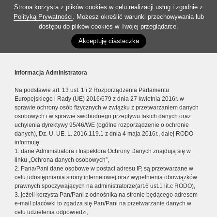
Strona korzysta z plików cookies w celu realizacji usług i zgodnie z
Polityką Prywatności
. Możesz określić warunki przechowywania lub
dostępu do plików cookies w Twojej przeglądarce.
Akceptuję ciasteczka
Informacja Administratora
Na podstawie art. 13 ust. 1 i 2 Rozporządzenia Parlamentu
Europejskiego i Rady (UE) 2016/679 z dnia 27 kwietnia 2016r. w
sprawie ochrony osób fizycznych w związku z przetwarzaniem danych
osobowych i w sprawie swobodnego przepływu takich danych oraz
uchylenia dyrektywy 95/46/WE (ogólne rozporządzenie o ochronie
danych), Dz. U. UE. L. 2016.119.1 z dnia 4 maja 2016r., dalej RODO
informuję:
1. dane Administratora i Inspektora Ochrony Danych znajdują się w
linku „Ochrona danych osobowych”,
2. Pana/Pani dane osobowe w postaci adresu IP, są przetwarzane w
celu udostępniania strony internetowej oraz wypełnienia obowiązków
prawnych spoczywających na administratorze(art.6 ust.1 lit.c RODO),
3. jeżeli korzysta Pan/Pani z odnośnika na stronie będącego adresem
e-mail placówki to zgadza się Pan/Pani na przetwarzanie danych w
celu udzielenia odpowiedzi,