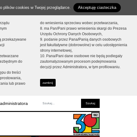
o plików cookies w Twojej przeglądarce.
Akceptuję ciasteczka
orządu
do wniesienia sprzeciwu wobec przetwarzania,
onym
8. ma Pan/Pani prawo wniesienia skargi do Prezesa
Urzędu Ochrony Danych Osobowych,
dą przekazywane
9. podanie przez Pana/Panią danych osobowych
cji
jest fakultatywne (dobrowolne) w celu udostępnienia
strony internetowej,
zetwarzane
10. Pana/Pani dane osobowe nie będą podlegały
niezbędnym do
zautomatyzowanym procesom podejmowania
decyzji przez Administratora, w tym profilowaniu.
ępu do treści
prostowania,
zamknij
zania lub prawo
administratora
Fraza