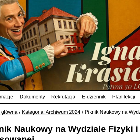
rmacje
Dokumenty
Rekrutacja
E-dziennik
Plan lekcji
a główna
Kategoria: Archiwum 2024
Piknik Naukowy na Wydzi
nik Naukowy na Wydziale Fizyki i
sowanej