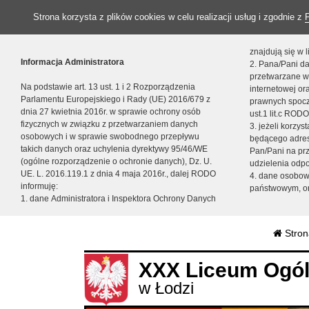
Strona korzysta z plików cookies w celu realizacji usług i zgodnie z
znajdują się w
Informacja Administratora
2. Pana/Pani da
przetwarzane w
Na podstawie art. 13 ust. 1 i 2 Rozporządzenia
internetowej o
Parlamentu Europejskiego i Rady (UE) 2016/679 z
prawnych spocz
dnia 27 kwietnia 2016r. w sprawie ochrony osób
ust.1 lit.c RODO
fizycznych w związku z przetwarzaniem danych
3. jeżeli korzy
osobowych i w sprawie swobodnego przepływu
będącego adres
takich danych oraz uchylenia dyrektywy 95/46/WE
Pan/Pani na pr
(ogólne rozporządzenie o ochronie danych), Dz. U.
udzielenia odp
UE. L. 2016.119.1 z dnia 4 maja 2016r., dalej RODO
4. dane osobo
informuję:
państwowym, or
1. dane Administratora i Inspektora Ochrony Danych
Stron
XXX Liceum Ogól
w Łodzi