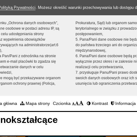
Polityką Prywatności
. Możesz określić warunki przechowywania lub dostępu d
 linku „Ochrona danych osobowych”,
Prokuratura, Sąd) lub organom sam
ne osobowe w postaci adresu IP, są
terytorialnego w związku z prowadz
 celu udostępniania strony
postępowaniem,
raz wypełnienia obowiązków
5. Pana/Pani dane osobowe nie bę
ywających na administratorze(art.6
do państwa trzeciego ani do organiza
),
międzynarodowej,
sta Pan/Pani z odnośnika na stronie
6. Pana/Pani dane osobowe będą pr
em e-mail placówki to zgadza się
wyłącznie przez okres i w zakresie 
zetwarzanie danych w celu
realizacji celu przetwarzania,
owiedzi,
7. przysługuje Panu/Pani prawo dost
we mogą być przekazywane organom
swoich danych osobowych oraz ich s
ganom ochrony prawnej (Policja,
usunięcia lub ograniczenia przetwar
a główna
Mapa strony
Czcionka
Kontrast
Informacja 
nokształcące