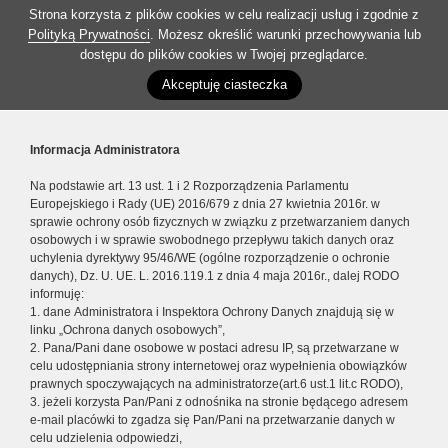
Strona korzysta z plików cookies w celu realizacji usług i zgodnie z
Polityką Prywatności
. Możesz określić warunki przechowywania lub
dostępu do plików cookies w Twojej przeglądarce.
Akceptuję ciasteczka
Informacja Administratora
Na podstawie art. 13 ust. 1 i 2 Rozporządzenia Parlamentu
Europejskiego i Rady (UE) 2016/679 z dnia 27 kwietnia 2016r. w
sprawie ochrony osób fizycznych w związku z przetwarzaniem danych
osobowych i w sprawie swobodnego przepływu takich danych oraz
uchylenia dyrektywy 95/46/WE (ogólne rozporządzenie o ochronie
danych), Dz. U. UE. L. 2016.119.1 z dnia 4 maja 2016r., dalej RODO
informuję:
1. dane Administratora i Inspektora Ochrony Danych znajdują się w
linku „Ochrona danych osobowych”,
2. Pana/Pani dane osobowe w postaci adresu IP, są przetwarzane w
celu udostępniania strony internetowej oraz wypełnienia obowiązków
prawnych spoczywających na administratorze(art.6 ust.1 lit.c RODO),
3. jeżeli korzysta Pan/Pani z odnośnika na stronie będącego adresem
e-mail placówki to zgadza się Pan/Pani na przetwarzanie danych w
celu udzielenia odpowiedzi,