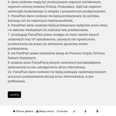
4. dane osobowe mogą być przekazywane organom państwowym,
organom ochrony prawnej (Policja, Prokuratura, Sąd) lub organom
samorządu terytorialnego w związku z prowadzonym postępowaniem,
5. Pana/Pani dane osobowe nie będą przekazywane do państwa
trzeciego ani do organizacji międzynarodowej,
6. Pana/Pani dane osobowe będą przetwarzane wyłącznie przez okres
i w zakresie niezbędnym do realizacji celu przetwarzania,
7. przysługuje Panu/Pani prawo dostępu do treści swoich danych
osobowych oraz ich sprostowania, usunięcia lub ograniczenia
przetwarzania lub prawo do wniesienia sprzeciwu wobec
przetwarzania,
8. ma Pan/Pani prawo wniesienia skargi do Prezesa Urzędu Ochrony
Danych Osobowych,
9. podanie przez Pana/Panią danych osobowych jest fakultatywne
(dobrowolne) w celu udostępnienia strony internetowej,
10. Pana/Pani dane osobowe nie będą podlegały zautomatyzowanym
procesom podejmowania decyzji przez Administratora, w tym
profilowaniu.
zamknij
Strona główna
Mapa strony
Czcionka