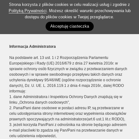
Strona korzysta z plików cookies w celu realizacji usług i zgodnie z
Polityką Prywatności
. Możesz określić warunki przechowywania lub
dostępu do plików cookies w Twojej przeglądarce.
Akceptuję ciasteczka
Informacja Administratora
Na podstawie art. 13 ust. 1 i 2 Rozporządzenia Parlamentu
Europejskiego i Rady (UE) 2016/679 z dnia 27 kwietnia 2016r. w
sprawie ochrony osób fizycznych w związku z przetwarzaniem danych
osobowych i w sprawie swobodnego przepływu takich danych oraz
uchylenia dyrektywy 95/46/WE (ogólne rozporządzenie o ochronie
danych), Dz. U. UE. L. 2016.119.1 z dnia 4 maja 2016r., dalej RODO
informuję:
1. dane Administratora i Inspektora Ochrony Danych znajdują się w
linku „Ochrona danych osobowych”,
2. Pana/Pani dane osobowe w postaci adresu IP, są przetwarzane w
celu udostępniania strony internetowej oraz wypełnienia obowiązków
prawnych spoczywających na administratorze(art.6 ust.1 lit.c RODO),
3. jeżeli korzysta Pan/Pani z odnośnika na stronie będącego adresem
e-mail placówki to zgadza się Pan/Pani na przetwarzanie danych w
celu udzielenia odpowiedzi,