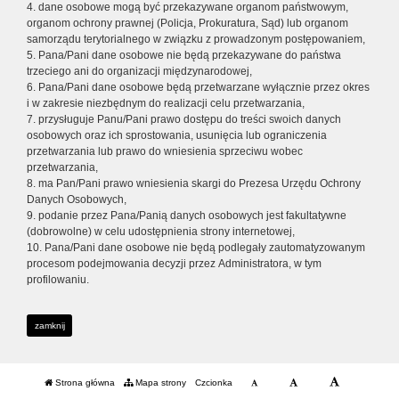
4. dane osobowe mogą być przekazywane organom państwowym,
organom ochrony prawnej (Policja, Prokuratura, Sąd) lub organom
samorządu terytorialnego w związku z prowadzonym postępowaniem,
5. Pana/Pani dane osobowe nie będą przekazywane do państwa
trzeciego ani do organizacji międzynarodowej,
6. Pana/Pani dane osobowe będą przetwarzane wyłącznie przez okres
i w zakresie niezbędnym do realizacji celu przetwarzania,
7. przysługuje Panu/Pani prawo dostępu do treści swoich danych
osobowych oraz ich sprostowania, usunięcia lub ograniczenia
przetwarzania lub prawo do wniesienia sprzeciwu wobec
przetwarzania,
8. ma Pan/Pani prawo wniesienia skargi do Prezesa Urzędu Ochrony
Danych Osobowych,
9. podanie przez Pana/Panią danych osobowych jest fakultatywne
(dobrowolne) w celu udostępnienia strony internetowej,
10. Pana/Pani dane osobowe nie będą podlegały zautomatyzowanym
procesom podejmowania decyzji przez Administratora, w tym
profilowaniu.
zamknij
Strona główna
Mapa strony
Czcionka