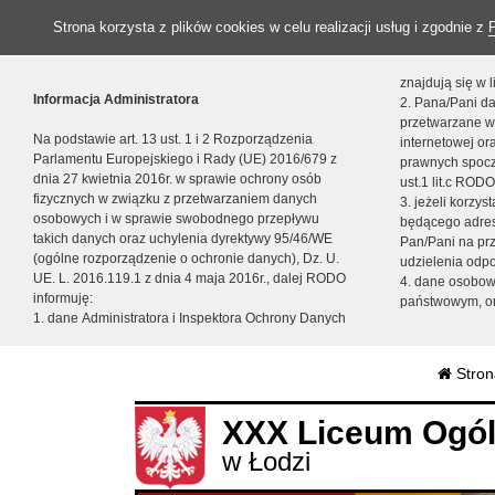
Strona korzysta z plików cookies w celu realizacji usług i zgodnie z
znajdują się w
Informacja Administratora
2. Pana/Pani da
przetwarzane w
Na podstawie art. 13 ust. 1 i 2 Rozporządzenia
internetowej o
Parlamentu Europejskiego i Rady (UE) 2016/679 z
prawnych spocz
dnia 27 kwietnia 2016r. w sprawie ochrony osób
ust.1 lit.c RODO
fizycznych w związku z przetwarzaniem danych
3. jeżeli korzy
osobowych i w sprawie swobodnego przepływu
będącego adres
takich danych oraz uchylenia dyrektywy 95/46/WE
Pan/Pani na pr
(ogólne rozporządzenie o ochronie danych), Dz. U.
udzielenia odp
UE. L. 2016.119.1 z dnia 4 maja 2016r., dalej RODO
4. dane osobo
informuję:
państwowym, or
1. dane Administratora i Inspektora Ochrony Danych
Stron
XXX Liceum Ogól
w Łodzi