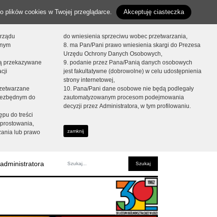
o plików cookies w Twojej przeglądarce.
Akceptuję ciasteczka
orządu
do wniesienia sprzeciwu wobec przetwarzania,
onym
8. ma Pan/Pani prawo wniesienia skargi do Prezesa
Urzędu Ochrony Danych Osobowych,
dą przekazywane
9. podanie przez Pana/Panią danych osobowych
cji
jest fakultatywne (dobrowolne) w celu udostępnienia
strony internetowej,
zetwarzane
10. Pana/Pani dane osobowe nie będą podlegały
niezbędnym do
zautomatyzowanym procesom podejmowania
decyzji przez Administratora, w tym profilowaniu.
ępu do treści
prostowania,
zamknij
zania lub prawo
administratora
Fraza