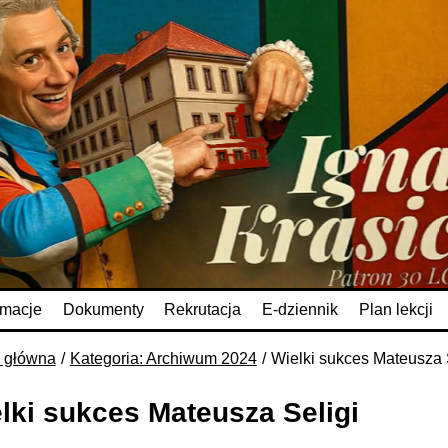
rmacje
Dokumenty
Rekrutacja
E-dziennik
Plan lekcji
a główna
Kategoria: Archiwum 2024
Wielki sukces Mateusza 
lki sukces Mateusza Seligi