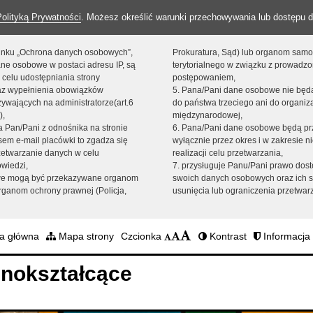
Polityką Prywatności
. Możesz określić warunki przechowywania lub dostępu d
 linku „Ochrona danych osobowych”,
Prokuratura, Sąd) lub organom sam
ne osobowe w postaci adresu IP, są
terytorialnego w związku z prowadz
 celu udostępniania strony
postępowaniem,
raz wypełnienia obowiązków
5. Pana/Pani dane osobowe nie bę
ywających na administratorze(art.6
do państwa trzeciego ani do organiza
),
międzynarodowej,
sta Pan/Pani z odnośnika na stronie
6. Pana/Pani dane osobowe będą pr
em e-mail placówki to zgadza się
wyłącznie przez okres i w zakresie 
zetwarzanie danych w celu
realizacji celu przetwarzania,
owiedzi,
7. przysługuje Panu/Pani prawo dost
we mogą być przekazywane organom
swoich danych osobowych oraz ich s
ganom ochrony prawnej (Policja,
usunięcia lub ograniczenia przetwar
a główna
Mapa strony
Czcionka
Kontrast
Informacja 
nokształcące