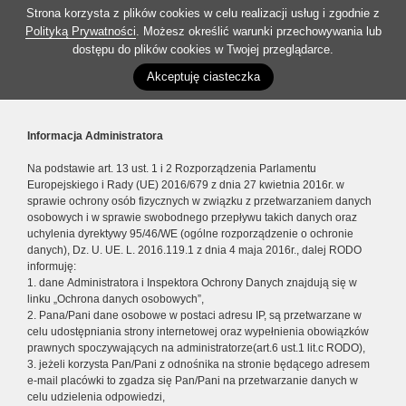
Strona korzysta z plików cookies w celu realizacji usług i zgodnie z
Polityką Prywatności
. Możesz określić warunki przechowywania lub
dostępu do plików cookies w Twojej przeglądarce.
Akceptuję ciasteczka
Informacja Administratora
Na podstawie art. 13 ust. 1 i 2 Rozporządzenia Parlamentu
Europejskiego i Rady (UE) 2016/679 z dnia 27 kwietnia 2016r. w
sprawie ochrony osób fizycznych w związku z przetwarzaniem danych
osobowych i w sprawie swobodnego przepływu takich danych oraz
uchylenia dyrektywy 95/46/WE (ogólne rozporządzenie o ochronie
danych), Dz. U. UE. L. 2016.119.1 z dnia 4 maja 2016r., dalej RODO
informuję:
1. dane Administratora i Inspektora Ochrony Danych znajdują się w
linku „Ochrona danych osobowych”,
2. Pana/Pani dane osobowe w postaci adresu IP, są przetwarzane w
celu udostępniania strony internetowej oraz wypełnienia obowiązków
prawnych spoczywających na administratorze(art.6 ust.1 lit.c RODO),
3. jeżeli korzysta Pan/Pani z odnośnika na stronie będącego adresem
e-mail placówki to zgadza się Pan/Pani na przetwarzanie danych w
celu udzielenia odpowiedzi,