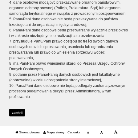
4. dane osobowe mogą być przekazywane organom państwowym,
organom ochrony prawnej (Policja, Prokuratura, Sąd) lub organom
samorządu terytorialnego w związku z prowadzonym postępowaniem,
5. Pana/Pani dane osobowe nie będą przekazywane do państwa
trzeciego ani do organizacji międzynarodowej,
6. Pana/Pani dane osobowe będą przetwarzane wyłącznie przez okres
i w zakresie niezbędnym do realizacji celu przetwarzania,
7. przysługuje Panu/Pani prawo dostępu do treści swoich danych
osobowych oraz ich sprostowania, usunięcia lub ograniczenia
przetwarzania lub prawo do wniesienia sprzeciwu wobec
przetwarzania,
8. ma Pan/Pani prawo wniesienia skargi do Prezesa Urzędu Ochrony
Danych Osobowych,
9. podanie przez Pana/Panią danych osobowych jest fakultatywne
(dobrowolne) w celu udostępnienia strony internetowej,
10. Pana/Pani dane osobowe nie będą podlegały zautomatyzowanym
procesom podejmowania decyzji przez Administratora, w tym
profilowaniu.
zamknij
Strona główna
Mapa strony
Czcionka