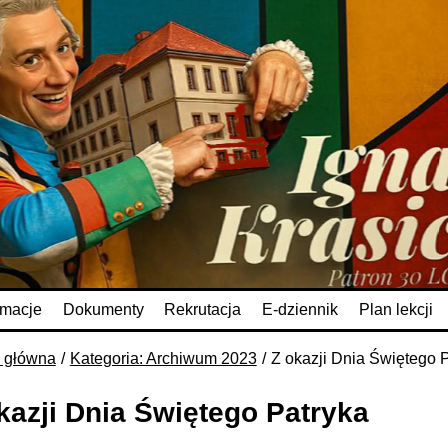
rmacje
Dokumenty
Rekrutacja
E-dziennik
Plan lekcji
a główna
Kategoria: Archiwum 2023
Z okazji Dnia Świętego 
kazji Dnia Świętego Patryka