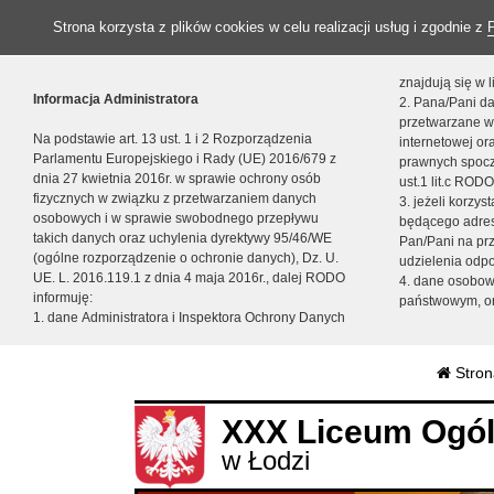
Strona korzysta z plików cookies w celu realizacji usług i zgodnie z
znajdują się w
Informacja Administratora
2. Pana/Pani da
przetwarzane w
Na podstawie art. 13 ust. 1 i 2 Rozporządzenia
internetowej o
Parlamentu Europejskiego i Rady (UE) 2016/679 z
prawnych spocz
dnia 27 kwietnia 2016r. w sprawie ochrony osób
ust.1 lit.c RODO
fizycznych w związku z przetwarzaniem danych
3. jeżeli korzy
osobowych i w sprawie swobodnego przepływu
będącego adres
takich danych oraz uchylenia dyrektywy 95/46/WE
Pan/Pani na pr
(ogólne rozporządzenie o ochronie danych), Dz. U.
udzielenia odp
UE. L. 2016.119.1 z dnia 4 maja 2016r., dalej RODO
4. dane osobo
informuję:
państwowym, or
1. dane Administratora i Inspektora Ochrony Danych
Stron
XXX Liceum Ogól
w Łodzi