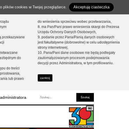
o plików cookies w Twojej przeglądarce.
Akceptuję ciasteczka
orządu
do wniesienia sprzeciwu wobec przetwarzania,
onym
8. ma Pan/Pani prawo wniesienia skargi do Prezesa
Urzędu Ochrony Danych Osobowych,
dą przekazywane
9. podanie przez Pana/Panią danych osobowych
cji
jest fakultatywne (dobrowolne) w celu udostępnienia
strony internetowej,
zetwarzane
10. Pana/Pani dane osobowe nie będą podlegały
niezbędnym do
zautomatyzowanym procesom podejmowania
decyzji przez Administratora, w tym profilowaniu.
ępu do treści
prostowania,
zamknij
zania lub prawo
administratora
Fraza