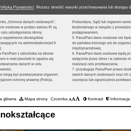
Polityką Prywatności
. Możesz określić warunki przechowywania lub dostępu d
 linku „Ochrona danych osobowych”,
Prokuratura, Sąd) lub organom sam
ne osobowe w postaci adresu IP, są
terytorialnego w związku z prowadz
 celu udostępniania strony
postępowaniem,
raz wypełnienia obowiązków
5. Pana/Pani dane osobowe nie bę
ywających na administratorze(art.6
do państwa trzeciego ani do organiza
),
międzynarodowej,
sta Pan/Pani z odnośnika na stronie
6. Pana/Pani dane osobowe będą pr
em e-mail placówki to zgadza się
wyłącznie przez okres i w zakresie 
zetwarzanie danych w celu
realizacji celu przetwarzania,
owiedzi,
7. przysługuje Panu/Pani prawo dost
we mogą być przekazywane organom
swoich danych osobowych oraz ich s
ganom ochrony prawnej (Policja,
usunięcia lub ograniczenia przetwar
a główna
Mapa strony
Czcionka
Kontrast
Informacja 
nokształcące