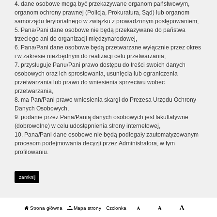
4. dane osobowe mogą być przekazywane organom państwowym,
organom ochrony prawnej (Policja, Prokuratura, Sąd) lub organom
samorządu terytorialnego w związku z prowadzonym postępowaniem,
5. Pana/Pani dane osobowe nie będą przekazywane do państwa
trzeciego ani do organizacji międzynarodowej,
6. Pana/Pani dane osobowe będą przetwarzane wyłącznie przez okres
i w zakresie niezbędnym do realizacji celu przetwarzania,
7. przysługuje Panu/Pani prawo dostępu do treści swoich danych
osobowych oraz ich sprostowania, usunięcia lub ograniczenia
przetwarzania lub prawo do wniesienia sprzeciwu wobec
przetwarzania,
8. ma Pan/Pani prawo wniesienia skargi do Prezesa Urzędu Ochrony
Danych Osobowych,
9. podanie przez Pana/Panią danych osobowych jest fakultatywne
(dobrowolne) w celu udostępnienia strony internetowej,
10. Pana/Pani dane osobowe nie będą podlegały zautomatyzowanym
procesom podejmowania decyzji przez Administratora, w tym
profilowaniu.
zamknij
Strona główna
Mapa strony
Czcionka