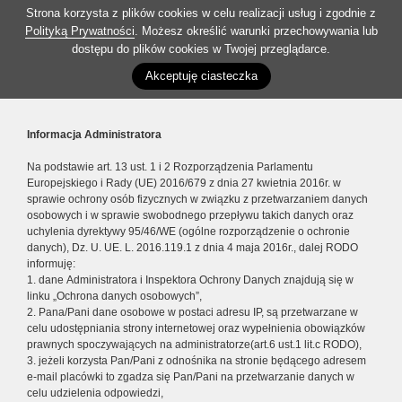
Strona korzysta z plików cookies w celu realizacji usług i zgodnie z
Polityką Prywatności
. Możesz określić warunki przechowywania lub
dostępu do plików cookies w Twojej przeglądarce.
Akceptuję ciasteczka
Informacja Administratora
Na podstawie art. 13 ust. 1 i 2 Rozporządzenia Parlamentu
Europejskiego i Rady (UE) 2016/679 z dnia 27 kwietnia 2016r. w
sprawie ochrony osób fizycznych w związku z przetwarzaniem danych
osobowych i w sprawie swobodnego przepływu takich danych oraz
uchylenia dyrektywy 95/46/WE (ogólne rozporządzenie o ochronie
danych), Dz. U. UE. L. 2016.119.1 z dnia 4 maja 2016r., dalej RODO
informuję:
1. dane Administratora i Inspektora Ochrony Danych znajdują się w
linku „Ochrona danych osobowych”,
2. Pana/Pani dane osobowe w postaci adresu IP, są przetwarzane w
celu udostępniania strony internetowej oraz wypełnienia obowiązków
prawnych spoczywających na administratorze(art.6 ust.1 lit.c RODO),
3. jeżeli korzysta Pan/Pani z odnośnika na stronie będącego adresem
e-mail placówki to zgadza się Pan/Pani na przetwarzanie danych w
celu udzielenia odpowiedzi,