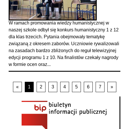
W ramach promowania wiedzy humanistycznej w
naszej szkole odbył się konkurs humanistyczny 1 z 12
dla klas trzecich. Pytania obejmowały tematykę
związaną z okresem zaborów. Uczniowie rywalizowali
na zasadach bardzo zbliżonych do reguł telewizyjnej
edycji programu 1 z 10. Na finalistów czekały nagrody
w formie ocen oraz...
«
1
2
3
4
5
6
7
»