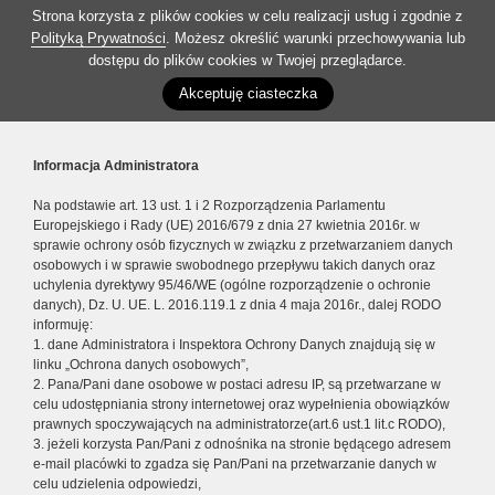
Strona korzysta z plików cookies w celu realizacji usług i zgodnie z
Polityką Prywatności
. Możesz określić warunki przechowywania lub
dostępu do plików cookies w Twojej przeglądarce.
Akceptuję ciasteczka
Informacja Administratora
Na podstawie art. 13 ust. 1 i 2 Rozporządzenia Parlamentu
Europejskiego i Rady (UE) 2016/679 z dnia 27 kwietnia 2016r. w
sprawie ochrony osób fizycznych w związku z przetwarzaniem danych
osobowych i w sprawie swobodnego przepływu takich danych oraz
uchylenia dyrektywy 95/46/WE (ogólne rozporządzenie o ochronie
danych), Dz. U. UE. L. 2016.119.1 z dnia 4 maja 2016r., dalej RODO
informuję:
1. dane Administratora i Inspektora Ochrony Danych znajdują się w
linku „Ochrona danych osobowych”,
2. Pana/Pani dane osobowe w postaci adresu IP, są przetwarzane w
celu udostępniania strony internetowej oraz wypełnienia obowiązków
prawnych spoczywających na administratorze(art.6 ust.1 lit.c RODO),
3. jeżeli korzysta Pan/Pani z odnośnika na stronie będącego adresem
e-mail placówki to zgadza się Pan/Pani na przetwarzanie danych w
celu udzielenia odpowiedzi,