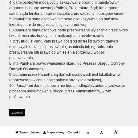
4. dane osobowe mogą być przekazywane organom państwowym,
organom ochrony prawnej (Policja, Prokuratura, Sąd) lub organom
samorządu terytorialnego w związku z prowadzonym postępowaniem,
5. Pana/Pani dane osobowe nie będą przekazywane do państwa
trzeciego ani do organizacji międzynarodowej,
6. Pana/Pani dane osobowe będą przetwarzane wyłącznie przez okres
i w zakresie niezbędnym do realizacji celu przetwarzania,
7. przysługuje Panu/Pani prawo dostępu do treści swoich danych
osobowych oraz ich sprostowania, usunięcia lub ograniczenia
przetwarzania lub prawo do wniesienia sprzeciwu wobec
przetwarzania,
8. ma Pan/Pani prawo wniesienia skargi do Prezesa Urzędu Ochrony
Danych Osobowych,
9. podanie przez Pana/Panią danych osobowych jest fakultatywne
(dobrowolne) w celu udostępnienia strony internetowej,
10. Pana/Pani dane osobowe nie będą podlegały zautomatyzowanym
procesom podejmowania decyzji przez Administratora, w tym
profilowaniu.
zamknij
Strona główna
Mapa strony
Czcionka