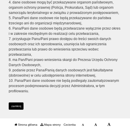
4. dane osobowe mogą być przekazywane organom państwowym,
organom ochrony prawnej (Policja, Prokuratura, Sąd) lub organom
samorządu terytorialnego w związku z prowadzonym postępowaniem,
5. Pana/Pani dane osobowe nie będą przekazywane do państwa
trzeciego ani do organizacji międzynarodowej,
6. Pana/Pani dane osobowe będą przetwarzane wyłącznie przez okres
i w zakresie niezbędnym do realizacji celu przetwarzania,
7. przysługuje Panu/Pani prawo dostępu do treści swoich danych
osobowych oraz ich sprostowania, usunięcia lub ograniczenia
przetwarzania lub prawo do wniesienia sprzeciwu wobec
przetwarzania,
8. ma Pan/Pani prawo wniesienia skargi do Prezesa Urzędu Ochrony
Danych Osobowych,
9. podanie przez Pana/Panią danych osobowych jest fakultatywne
(dobrowolne) w celu udostępnienia strony internetowej,
10. Pana/Pani dane osobowe nie będą podlegały zautomatyzowanym
procesom podejmowania decyzji przez Administratora, w tym
profilowaniu.
zamknij
Strona główna
Mapa strony
Czcionka