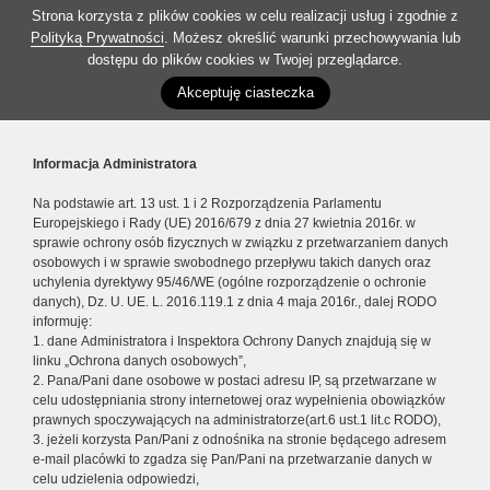
Strona korzysta z plików cookies w celu realizacji usług i zgodnie z
Polityką Prywatności
. Możesz określić warunki przechowywania lub
dostępu do plików cookies w Twojej przeglądarce.
Akceptuję ciasteczka
Informacja Administratora
Na podstawie art. 13 ust. 1 i 2 Rozporządzenia Parlamentu
Europejskiego i Rady (UE) 2016/679 z dnia 27 kwietnia 2016r. w
sprawie ochrony osób fizycznych w związku z przetwarzaniem danych
osobowych i w sprawie swobodnego przepływu takich danych oraz
uchylenia dyrektywy 95/46/WE (ogólne rozporządzenie o ochronie
danych), Dz. U. UE. L. 2016.119.1 z dnia 4 maja 2016r., dalej RODO
informuję:
1. dane Administratora i Inspektora Ochrony Danych znajdują się w
linku „Ochrona danych osobowych”,
2. Pana/Pani dane osobowe w postaci adresu IP, są przetwarzane w
celu udostępniania strony internetowej oraz wypełnienia obowiązków
prawnych spoczywających na administratorze(art.6 ust.1 lit.c RODO),
3. jeżeli korzysta Pan/Pani z odnośnika na stronie będącego adresem
e-mail placówki to zgadza się Pan/Pani na przetwarzanie danych w
celu udzielenia odpowiedzi,