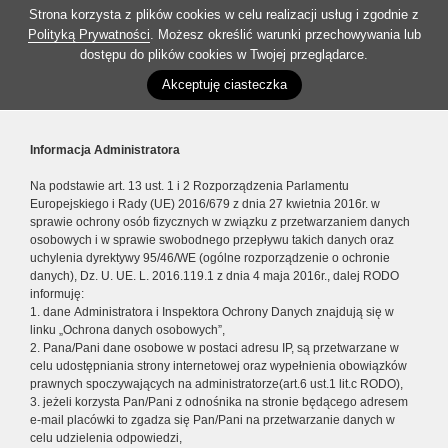
Strona korzysta z plików cookies w celu realizacji usług i zgodnie z
Polityką Prywatności
. Możesz określić warunki przechowywania lub
dostępu do plików cookies w Twojej przeglądarce.
Akceptuję ciasteczka
Informacja Administratora
Na podstawie art. 13 ust. 1 i 2 Rozporządzenia Parlamentu
Europejskiego i Rady (UE) 2016/679 z dnia 27 kwietnia 2016r. w
sprawie ochrony osób fizycznych w związku z przetwarzaniem danych
osobowych i w sprawie swobodnego przepływu takich danych oraz
uchylenia dyrektywy 95/46/WE (ogólne rozporządzenie o ochronie
danych), Dz. U. UE. L. 2016.119.1 z dnia 4 maja 2016r., dalej RODO
informuję:
1. dane Administratora i Inspektora Ochrony Danych znajdują się w
linku „Ochrona danych osobowych”,
2. Pana/Pani dane osobowe w postaci adresu IP, są przetwarzane w
celu udostępniania strony internetowej oraz wypełnienia obowiązków
prawnych spoczywających na administratorze(art.6 ust.1 lit.c RODO),
3. jeżeli korzysta Pan/Pani z odnośnika na stronie będącego adresem
e-mail placówki to zgadza się Pan/Pani na przetwarzanie danych w
celu udzielenia odpowiedzi,