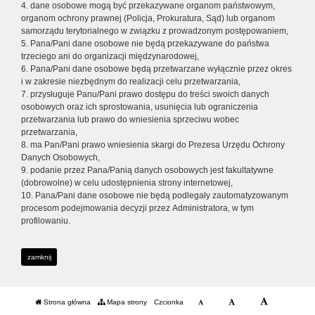
4. dane osobowe mogą być przekazywane organom państwowym,
organom ochrony prawnej (Policja, Prokuratura, Sąd) lub organom
samorządu terytorialnego w związku z prowadzonym postępowaniem,
5. Pana/Pani dane osobowe nie będą przekazywane do państwa
trzeciego ani do organizacji międzynarodowej,
6. Pana/Pani dane osobowe będą przetwarzane wyłącznie przez okres
i w zakresie niezbędnym do realizacji celu przetwarzania,
7. przysługuje Panu/Pani prawo dostępu do treści swoich danych
osobowych oraz ich sprostowania, usunięcia lub ograniczenia
przetwarzania lub prawo do wniesienia sprzeciwu wobec
przetwarzania,
8. ma Pan/Pani prawo wniesienia skargi do Prezesa Urzędu Ochrony
Danych Osobowych,
9. podanie przez Pana/Panią danych osobowych jest fakultatywne
(dobrowolne) w celu udostępnienia strony internetowej,
10. Pana/Pani dane osobowe nie będą podlegały zautomatyzowanym
procesom podejmowania decyzji przez Administratora, w tym
profilowaniu.
zamknij
Strona główna
Mapa strony
Czcionka