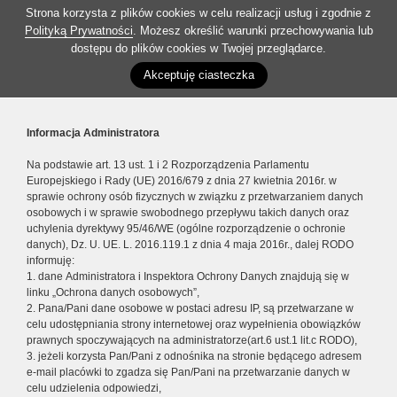
Strona korzysta z plików cookies w celu realizacji usług i zgodnie z
Polityką Prywatności
. Możesz określić warunki przechowywania lub
dostępu do plików cookies w Twojej przeglądarce.
Akceptuję ciasteczka
Informacja Administratora
Na podstawie art. 13 ust. 1 i 2 Rozporządzenia Parlamentu
Europejskiego i Rady (UE) 2016/679 z dnia 27 kwietnia 2016r. w
sprawie ochrony osób fizycznych w związku z przetwarzaniem danych
osobowych i w sprawie swobodnego przepływu takich danych oraz
uchylenia dyrektywy 95/46/WE (ogólne rozporządzenie o ochronie
danych), Dz. U. UE. L. 2016.119.1 z dnia 4 maja 2016r., dalej RODO
informuję:
1. dane Administratora i Inspektora Ochrony Danych znajdują się w
linku „Ochrona danych osobowych”,
2. Pana/Pani dane osobowe w postaci adresu IP, są przetwarzane w
celu udostępniania strony internetowej oraz wypełnienia obowiązków
prawnych spoczywających na administratorze(art.6 ust.1 lit.c RODO),
3. jeżeli korzysta Pan/Pani z odnośnika na stronie będącego adresem
e-mail placówki to zgadza się Pan/Pani na przetwarzanie danych w
celu udzielenia odpowiedzi,