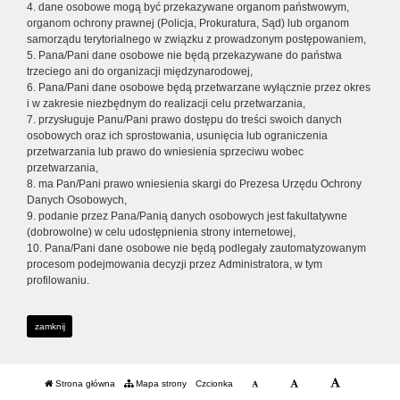
4. dane osobowe mogą być przekazywane organom państwowym,
organom ochrony prawnej (Policja, Prokuratura, Sąd) lub organom
samorządu terytorialnego w związku z prowadzonym postępowaniem,
5. Pana/Pani dane osobowe nie będą przekazywane do państwa
trzeciego ani do organizacji międzynarodowej,
6. Pana/Pani dane osobowe będą przetwarzane wyłącznie przez okres
i w zakresie niezbędnym do realizacji celu przetwarzania,
7. przysługuje Panu/Pani prawo dostępu do treści swoich danych
osobowych oraz ich sprostowania, usunięcia lub ograniczenia
przetwarzania lub prawo do wniesienia sprzeciwu wobec
przetwarzania,
8. ma Pan/Pani prawo wniesienia skargi do Prezesa Urzędu Ochrony
Danych Osobowych,
9. podanie przez Pana/Panią danych osobowych jest fakultatywne
(dobrowolne) w celu udostępnienia strony internetowej,
10. Pana/Pani dane osobowe nie będą podlegały zautomatyzowanym
procesom podejmowania decyzji przez Administratora, w tym
profilowaniu.
zamknij
Strona główna
Mapa strony
Czcionka