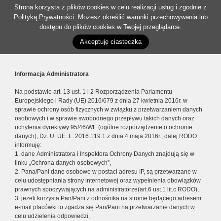
Strona korzysta z plików cookies w celu realizacji usług i zgodnie z
Polityką Prywatności
. Możesz określić warunki przechowywania lub
dostępu do plików cookies w Twojej przeglądarce.
Akceptuję ciasteczka
Informacja Administratora
Na podstawie art. 13 ust. 1 i 2 Rozporządzenia Parlamentu
Europejskiego i Rady (UE) 2016/679 z dnia 27 kwietnia 2016r. w
sprawie ochrony osób fizycznych w związku z przetwarzaniem danych
osobowych i w sprawie swobodnego przepływu takich danych oraz
uchylenia dyrektywy 95/46/WE (ogólne rozporządzenie o ochronie
danych), Dz. U. UE. L. 2016.119.1 z dnia 4 maja 2016r., dalej RODO
informuję:
1. dane Administratora i Inspektora Ochrony Danych znajdują się w
linku „Ochrona danych osobowych”,
2. Pana/Pani dane osobowe w postaci adresu IP, są przetwarzane w
celu udostępniania strony internetowej oraz wypełnienia obowiązków
prawnych spoczywających na administratorze(art.6 ust.1 lit.c RODO),
3. jeżeli korzysta Pan/Pani z odnośnika na stronie będącego adresem
e-mail placówki to zgadza się Pan/Pani na przetwarzanie danych w
celu udzielenia odpowiedzi,