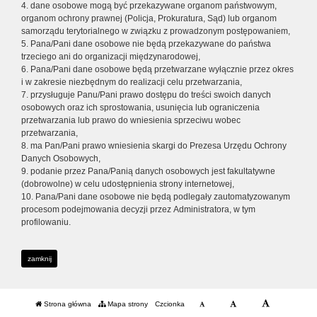
4. dane osobowe mogą być przekazywane organom państwowym,
organom ochrony prawnej (Policja, Prokuratura, Sąd) lub organom
samorządu terytorialnego w związku z prowadzonym postępowaniem,
5. Pana/Pani dane osobowe nie będą przekazywane do państwa
trzeciego ani do organizacji międzynarodowej,
6. Pana/Pani dane osobowe będą przetwarzane wyłącznie przez okres
i w zakresie niezbędnym do realizacji celu przetwarzania,
7. przysługuje Panu/Pani prawo dostępu do treści swoich danych
osobowych oraz ich sprostowania, usunięcia lub ograniczenia
przetwarzania lub prawo do wniesienia sprzeciwu wobec
przetwarzania,
8. ma Pan/Pani prawo wniesienia skargi do Prezesa Urzędu Ochrony
Danych Osobowych,
9. podanie przez Pana/Panią danych osobowych jest fakultatywne
(dobrowolne) w celu udostępnienia strony internetowej,
10. Pana/Pani dane osobowe nie będą podlegały zautomatyzowanym
procesom podejmowania decyzji przez Administratora, w tym
profilowaniu.
zamknij
Strona główna
Mapa strony
Czcionka