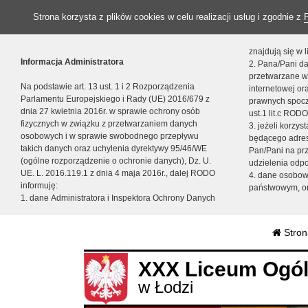
Strona korzysta z plików cookies w celu realizacji usług i zgodnie z
znajdują się w
Informacja Administratora
2. Pana/Pani da
przetwarzane w
Na podstawie art. 13 ust. 1 i 2 Rozporządzenia
internetowej o
Parlamentu Europejskiego i Rady (UE) 2016/679 z
prawnych spocz
dnia 27 kwietnia 2016r. w sprawie ochrony osób
ust.1 lit.c RODO
fizycznych w związku z przetwarzaniem danych
3. jeżeli korzy
osobowych i w sprawie swobodnego przepływu
będącego adres
takich danych oraz uchylenia dyrektywy 95/46/WE
Pan/Pani na pr
(ogólne rozporządzenie o ochronie danych), Dz. U.
udzielenia odp
UE. L. 2016.119.1 z dnia 4 maja 2016r., dalej RODO
4. dane osobo
informuję:
państwowym, or
1. dane Administratora i Inspektora Ochrony Danych
Stron
XXX Liceum Ogól
w Łodzi