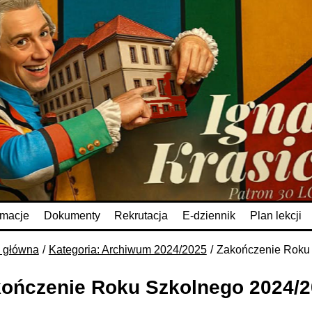
rmacje
Dokumenty
Rekrutacja
E-dziennik
Plan lekcji
a główna
Kategoria: Archiwum 2024/2025
Zakończenie Roku
ończenie Roku Szkolnego 2024/