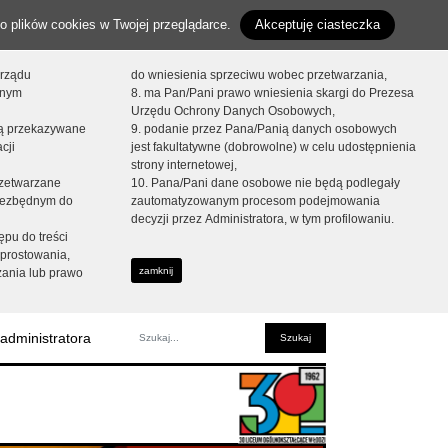
o plików cookies w Twojej przeglądarce.
Akceptuję ciasteczka
orządu
do wniesienia sprzeciwu wobec przetwarzania,
onym
8. ma Pan/Pani prawo wniesienia skargi do Prezesa
Urzędu Ochrony Danych Osobowych,
dą przekazywane
9. podanie przez Pana/Panią danych osobowych
cji
jest fakultatywne (dobrowolne) w celu udostępnienia
strony internetowej,
zetwarzane
10. Pana/Pani dane osobowe nie będą podlegały
niezbędnym do
zautomatyzowanym procesom podejmowania
decyzji przez Administratora, w tym profilowaniu.
ępu do treści
prostowania,
zamknij
zania lub prawo
administratora
Fraza