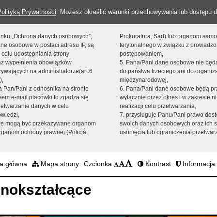
Polityką Prywatności
. Możesz określić warunki przechowywania lub dostępu d
 linku „Ochrona danych osobowych”,
Prokuratura, Sąd) lub organom sam
ne osobowe w postaci adresu IP, są
terytorialnego w związku z prowadz
 celu udostępniania strony
postępowaniem,
raz wypełnienia obowiązków
5. Pana/Pani dane osobowe nie bę
ywających na administratorze(art.6
do państwa trzeciego ani do organiza
),
międzynarodowej,
sta Pan/Pani z odnośnika na stronie
6. Pana/Pani dane osobowe będą pr
em e-mail placówki to zgadza się
wyłącznie przez okres i w zakresie 
zetwarzanie danych w celu
realizacji celu przetwarzania,
owiedzi,
7. przysługuje Panu/Pani prawo dost
we mogą być przekazywane organom
swoich danych osobowych oraz ich s
ganom ochrony prawnej (Policja,
usunięcia lub ograniczenia przetwar
a główna
Mapa strony
Czcionka
Kontrast
Informacja 
nokształcące