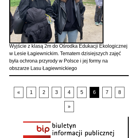
Wyjście z klasą 2m do Ośrodka Edukacji Ekologicznej
w Lesie Łagiewnickim. Tematem dzisiejszych zajęć
była ochrona przyrody w Polsce i jej formy na
obszarze Lasu Łagiewnickiego
«
1
2
3
4
5
6
7
8
»