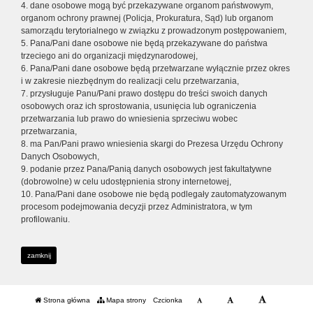
4. dane osobowe mogą być przekazywane organom państwowym,
organom ochrony prawnej (Policja, Prokuratura, Sąd) lub organom
samorządu terytorialnego w związku z prowadzonym postępowaniem,
5. Pana/Pani dane osobowe nie będą przekazywane do państwa
trzeciego ani do organizacji międzynarodowej,
6. Pana/Pani dane osobowe będą przetwarzane wyłącznie przez okres
i w zakresie niezbędnym do realizacji celu przetwarzania,
7. przysługuje Panu/Pani prawo dostępu do treści swoich danych
osobowych oraz ich sprostowania, usunięcia lub ograniczenia
przetwarzania lub prawo do wniesienia sprzeciwu wobec
przetwarzania,
8. ma Pan/Pani prawo wniesienia skargi do Prezesa Urzędu Ochrony
Danych Osobowych,
9. podanie przez Pana/Panią danych osobowych jest fakultatywne
(dobrowolne) w celu udostępnienia strony internetowej,
10. Pana/Pani dane osobowe nie będą podlegały zautomatyzowanym
procesom podejmowania decyzji przez Administratora, w tym
profilowaniu.
zamknij
Strona główna
Mapa strony
Czcionka