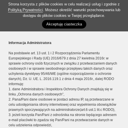
Strona korzysta z plików cookies w celu realizacji usług i zgodnie z
Polityką Prywatności
. Możesz określić warunki przechowywania lub
dostępu do plików cookies w Twojej przeglądarce.
Akceptuję ciasteczka
Informacja Administratora
Na podstawie art. 13 ust. 1 i 2 Rozporządzenia Parlamentu
Europejskiego i Rady (UE) 2016/679 z dnia 27 kwietnia 2016r. w
sprawie ochrony osób fizycznych w związku z przetwarzaniem danych
osobowych i w sprawie swobodnego przepływu takich danych oraz
uchylenia dyrektywy 95/46/WE (ogólne rozporządzenie o ochronie
danych), Dz. U. UE. L. 2016.119.1 z dnia 4 maja 2016r., dalej RODO
informuję:
1. dane Administratora i Inspektora Ochrony Danych znajdują się w
linku „Ochrona danych osobowych”,
2. Pana/Pani dane osobowe w postaci adresu IP, są przetwarzane w
celu udostępniania strony internetowej oraz wypełnienia obowiązków
prawnych spoczywających na administratorze(art.6 ust.1 lit.c RODO),
3. jeżeli korzysta Pan/Pani z odnośnika na stronie będącego adresem
e-mail placówki to zgadza się Pan/Pani na przetwarzanie danych w
celu udzielenia odpowiedzi,