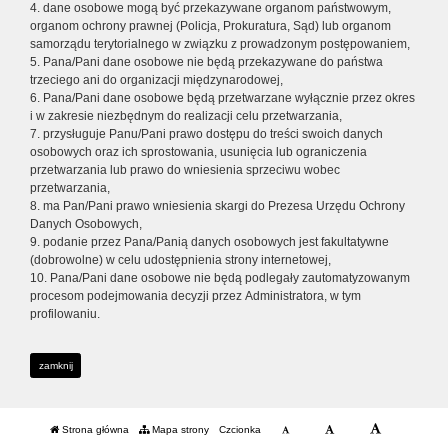
4. dane osobowe mogą być przekazywane organom państwowym,
organom ochrony prawnej (Policja, Prokuratura, Sąd) lub organom
samorządu terytorialnego w związku z prowadzonym postępowaniem,
5. Pana/Pani dane osobowe nie będą przekazywane do państwa
trzeciego ani do organizacji międzynarodowej,
6. Pana/Pani dane osobowe będą przetwarzane wyłącznie przez okres
i w zakresie niezbędnym do realizacji celu przetwarzania,
7. przysługuje Panu/Pani prawo dostępu do treści swoich danych
osobowych oraz ich sprostowania, usunięcia lub ograniczenia
przetwarzania lub prawo do wniesienia sprzeciwu wobec
przetwarzania,
8. ma Pan/Pani prawo wniesienia skargi do Prezesa Urzędu Ochrony
Danych Osobowych,
9. podanie przez Pana/Panią danych osobowych jest fakultatywne
(dobrowolne) w celu udostępnienia strony internetowej,
10. Pana/Pani dane osobowe nie będą podlegały zautomatyzowanym
procesom podejmowania decyzji przez Administratora, w tym
profilowaniu.
zamknij
Strona główna
Mapa strony
Czcionka