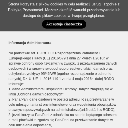
Strona korzysta z plików cookies w celu realizacji usług i zgodnie z
Polityką Prywatności
. Możesz określić warunki przechowywania lub
dostępu do plików cookies w Twojej przeglądarce.
Akceptuję ciasteczka
Informacja Administratora
Na podstawie art. 13 ust. 1 i 2 Rozporządzenia Parlamentu
Europejskiego i Rady (UE) 2016/679 z dnia 27 kwietnia 2016r. w
sprawie ochrony osób fizycznych w związku z przetwarzaniem danych
osobowych i w sprawie swobodnego przepływu takich danych oraz
uchylenia dyrektywy 95/46/WE (ogólne rozporządzenie o ochronie
danych), Dz. U. UE. L. 2016.119.1 z dnia 4 maja 2016r., dalej RODO
informuję:
1. dane Administratora i Inspektora Ochrony Danych znajdują się w
linku „Ochrona danych osobowych”,
2. Pana/Pani dane osobowe w postaci adresu IP, są przetwarzane w
celu udostępniania strony internetowej oraz wypełnienia obowiązków
prawnych spoczywających na administratorze(art.6 ust.1 lit.c RODO),
3. jeżeli korzysta Pan/Pani z odnośnika na stronie będącego adresem
e-mail placówki to zgadza się Pan/Pani na przetwarzanie danych w
celu udzielenia odpowiedzi,