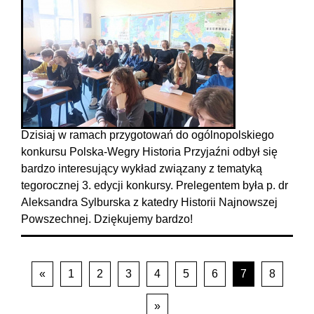
Dzisiaj w ramach przygotowań do ogólnopolskiego
konkursu Polska-Wegry Historia Przyjaźni odbył się
bardzo interesujący wykład związany z tematyką
tegorocznej 3. edycji konkursy. Prelegentem była p. dr
Aleksandra Sylburska z katedry Historii Najnowszej
Powszechnej. Dziękujemy bardzo!
«
1
2
3
4
5
6
7
8
»