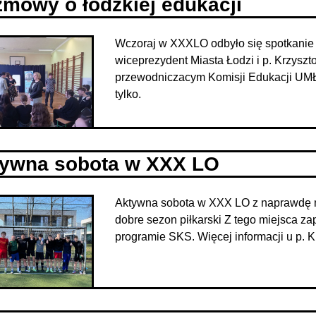
mowy o łódzkiej edukacji
Wczoraj w XXXLO odbyło się spotkanie
wiceprezydent Miasta Łodzi i p. Krzysz
przewodniczacym Komisji Edukacji UMŁ 
tylko.
ywna sobota w XXX LO
Aktywna sobota w XXX LO z naprawdę m
dobre sezon piłkarski Z tego miejsca z
programie SKS. Więcej informacji u p. 