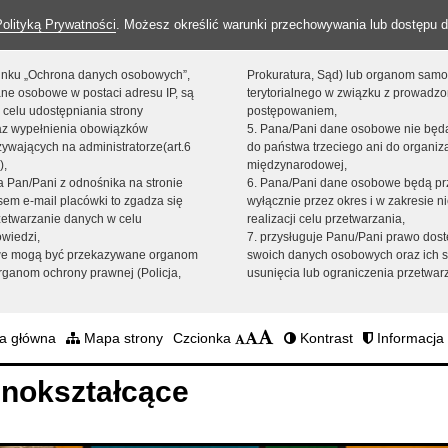
Polityką Prywatności
. Możesz określić warunki przechowywania lub dostępu d
 linku „Ochrona danych osobowych”,
Prokuratura, Sąd) lub organom sam
ne osobowe w postaci adresu IP, są
terytorialnego w związku z prowadz
 celu udostępniania strony
postępowaniem,
raz wypełnienia obowiązków
5. Pana/Pani dane osobowe nie bę
ywających na administratorze(art.6
do państwa trzeciego ani do organiza
),
międzynarodowej,
sta Pan/Pani z odnośnika na stronie
6. Pana/Pani dane osobowe będą pr
em e-mail placówki to zgadza się
wyłącznie przez okres i w zakresie 
zetwarzanie danych w celu
realizacji celu przetwarzania,
owiedzi,
7. przysługuje Panu/Pani prawo dost
we mogą być przekazywane organom
swoich danych osobowych oraz ich s
ganom ochrony prawnej (Policja,
usunięcia lub ograniczenia przetwar
a główna
Mapa strony
Czcionka
Kontrast
Informacja 
nokształcące