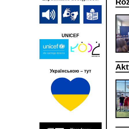
Roz
UNICEF
Akt
Українською – тут