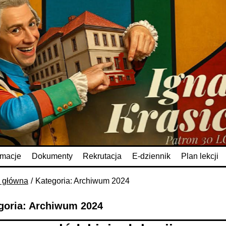
rmacje
Dokumenty
Rekrutacja
E-dziennik
Plan lekcji
a główna
Kategoria: Archiwum 2024
goria: Archiwum 2024