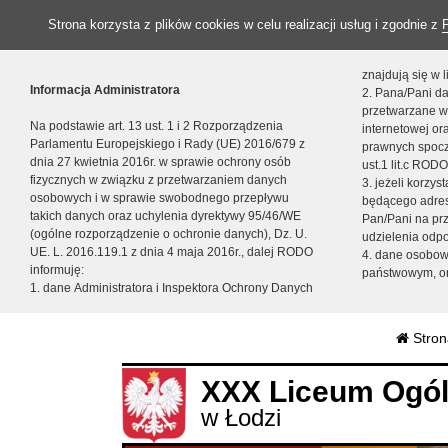
Strona korzysta z plików cookies w celu realizacji usług i zgodnie z
znajdują się w
Informacja Administratora
2. Pana/Pani da
przetwarzane w
Na podstawie art. 13 ust. 1 i 2 Rozporządzenia
internetowej o
Parlamentu Europejskiego i Rady (UE) 2016/679 z
prawnych spocz
dnia 27 kwietnia 2016r. w sprawie ochrony osób
ust.1 lit.c RODO
fizycznych w związku z przetwarzaniem danych
3. jeżeli korzy
osobowych i w sprawie swobodnego przepływu
będącego adres
takich danych oraz uchylenia dyrektywy 95/46/WE
Pan/Pani na pr
(ogólne rozporządzenie o ochronie danych), Dz. U.
udzielenia odp
UE. L. 2016.119.1 z dnia 4 maja 2016r., dalej RODO
4. dane osobo
informuję:
państwowym, or
1. dane Administratora i Inspektora Ochrony Danych
Stron
XXX Liceum Ogól
w Łodzi