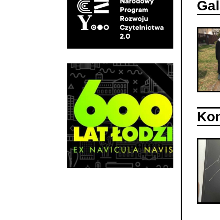
Gal
Kon