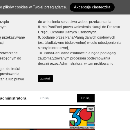
o plików cookies w Twojej przeglądarce.
Akceptuję ciasteczka
orządu
do wniesienia sprzeciwu wobec przetwarzania,
onym
8. ma Pan/Pani prawo wniesienia skargi do Prezesa
Urzędu Ochrony Danych Osobowych,
dą przekazywane
9. podanie przez Pana/Panią danych osobowych
cji
jest fakultatywne (dobrowolne) w celu udostępnienia
strony internetowej,
zetwarzane
10. Pana/Pani dane osobowe nie będą podlegały
niezbędnym do
zautomatyzowanym procesom podejmowania
decyzji przez Administratora, w tym profilowaniu.
ępu do treści
prostowania,
zamknij
zania lub prawo
administratora
Fraza